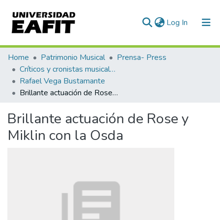
(current)
Log In
Communities & Collections
Home
Patrimonio Musical
Prensa- Press
Críticos y cronistas musicales
All of DSpace
Rafael Vega Bustamante
Brillante actuación de Rose y Miklin con la Osda
Statistics
Brillante actuación de Rose y
Miklin con la Osda