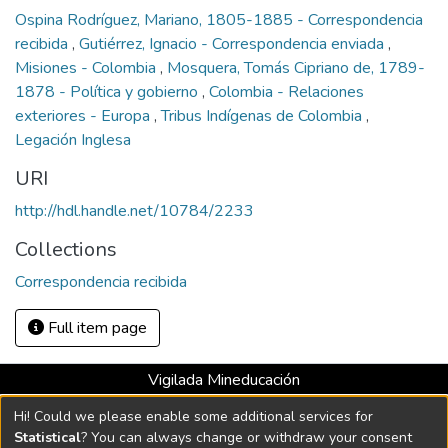
Ospina Rodríguez, Mariano, 1805-1885 - Correspondencia
recibida
,
Gutiérrez, Ignacio - Correspondencia enviada
,
Misiones - Colombia
,
Mosquera, Tomás Cipriano de, 1789-
1878 - Política y gobierno
,
Colombia - Relaciones
exteriores - Europa
,
Tribus Indígenas de Colombia
,
Legación Inglesa
URI
http://hdl.handle.net/10784/2233
Collections
Correspondencia recibida
Full item page
Vigilada Mineducación
Universidad con Acreditación Institucional hasta 2026 -
Hi! Could we please enable some additional services for
Resolución MEN 2158 de 2018
Statistical
? You can always change or withdraw your consent