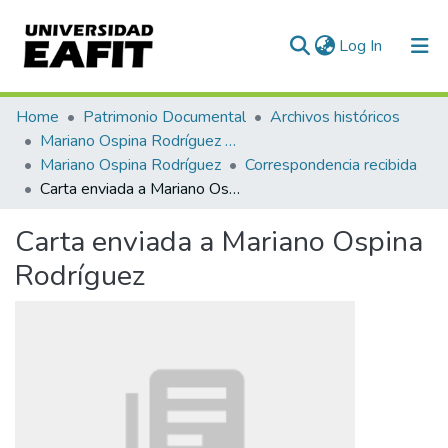
(current)
Log In
Communities & Collections
Home
Patrimonio Documental
Archivos históricos
Mariano Ospina Rodríguez (1826 -1912)
All of DSpace
Mariano Ospina Rodríguez
Correspondencia recibida
Carta enviada a Mariano Ospina Rodríguez
Statistics
Carta enviada a Mariano Ospina
Rodríguez