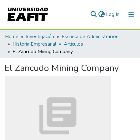
(current)
Log In
Communities & Collections
Home
Investigación
Escuela de Administración
Historia Empresarial
Artículos
All of DSpace
El Zancudo Mining Company
Statistics
El Zancudo Mining Company