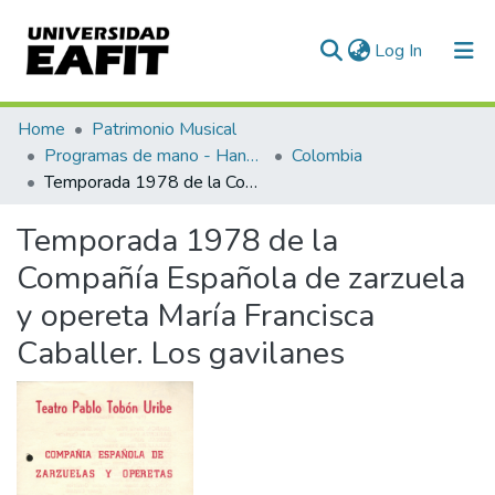
(current)
Log In
Communities & Collections
Home
Patrimonio Musical
Programas de mano - Hand programs
Colombia
All of DSpace
Temporada 1978 de la Compañía Española de zarzuela y opereta María Francisca Caballer. Los gavilanes
Statistics
Temporada 1978 de la
Compañía Española de zarzuela
y opereta María Francisca
Caballer. Los gavilanes