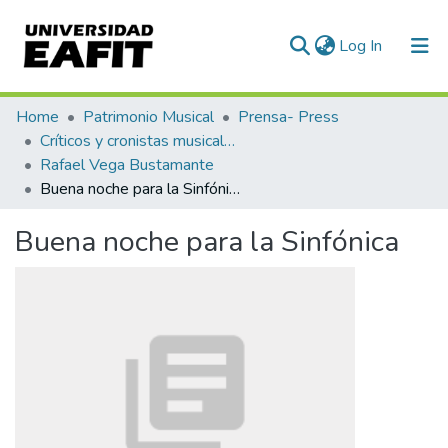
(current)
Log In
Communities & Collections
Home
Patrimonio Musical
Prensa- Press
Críticos y cronistas musicales
All of DSpace
Rafael Vega Bustamante
Buena noche para la Sinfónica
Statistics
Buena noche para la Sinfónica