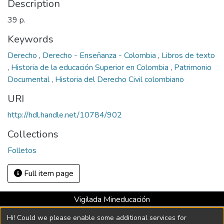
Description
39 p.
Keywords
Derecho
,
Derecho - Enseñanza - Colombia
,
Libros de texto
,
Historia de la educación Superior en Colombia
,
Patrimonio
Documental
,
Historia del Derecho Civil colombiano
URI
http://hdl.handle.net/10784/902
Collections
Folletos
Full item page
Vigilada Mineducación
Universidad con Acreditación Institucional hasta 2026 -
Hi! Could we please enable some additional services for
Resolución MEN 2158 de 2018