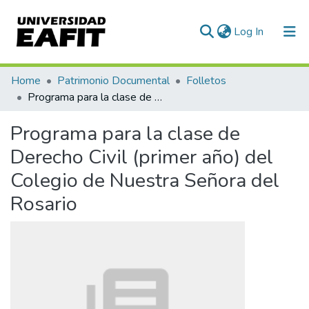
(current)
Log In
Communities & Collections
Home
Patrimonio Documental
Folletos
Programa para la clase de Derecho Civil (primer año) del Colegio de Nuestra Señora del Rosario
All of DSpace
Programa para la clase de
Statistics
Derecho Civil (primer año) del
Colegio de Nuestra Señora del
Rosario