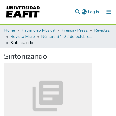
(current)
Log In
Communities & Collections
Home
Patrimonio Musical
Prensa- Press
Revistas
Revista Micro
Número 34, 22 de octubre de 1940
All of DSpace
Sintonizando
Statistics
Sintonizando