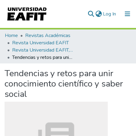
(current)
Log In
Communities & Collections
Home
Revistas Académicas
Revista Universidad EAFIT
All of DSpace
Revista Universidad EAFIT, Vol. 55, Núm. 176 (2020)
Tendencias y retos para unir conocimiento científico y saber social
Statistics
Tendencias y retos para unir
conocimiento científico y saber
social