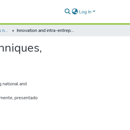
Log In
Publicaciones editoriales no especializadas
Innovation and intra-entrepreneurship: Techniques, methodologies and success stories
hniques,
g national and
almente, presentado