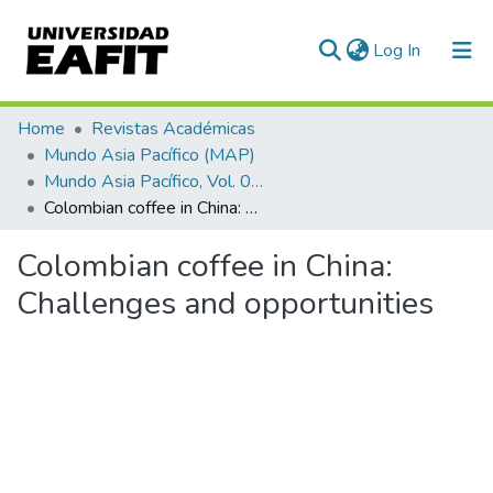
(current)
Log In
Communities & Collections
Home
Revistas Académicas
Mundo Asia Pacífico (MAP)
All of DSpace
Mundo Asia Pacífico, Vol. 04, Núm. 06 (2015)
Colombian coffee in China: Challenges and opportunities
Statistics
Colombian coffee in China:
Challenges and opportunities