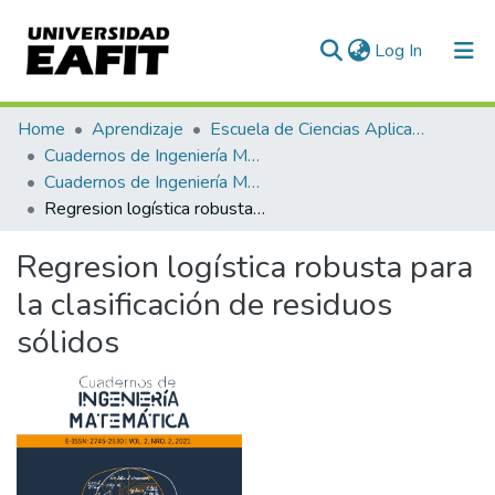
(current)
Log In
Communities & Collections
Home
Aprendizaje
Escuela de Ciencias Aplicadas e Ingeniería
Cuadernos de Ingeniería Matemática
All of DSpace
Cuadernos de Ingeniería Matemática, Vol. 01 Núm. 02 (2021)
Regresion logística robusta para la clasificación de residuos sólidos
Statistics
Regresion logística robusta para
la clasificación de residuos
sólidos