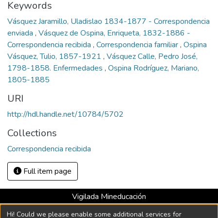
Keywords
Vásquez Jaramillo, Uladislao 1834-1877 - Correspondencia
enviada
,
Vásquez de Ospina, Enriqueta, 1832-1886 -
Correspondencia recibida
,
Correspondencia familiar
,
Ospina
Vásquez, Tulio, 1857-1921
,
Vásquez Calle, Pedro José,
1798-1858. Enfermedades
,
Ospina Rodríguez, Mariano,
1805-1885
URI
http://hdl.handle.net/10784/5702
Collections
Correspondencia recibida
Full item page
Vigilada Mineducación
Universidad con Acreditación Institucional hasta 2026 -
Hi! Could we please enable some additional services for