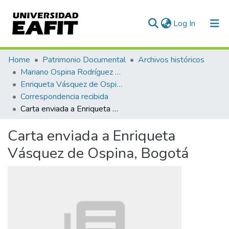
(current)
Log In
Communities & Collections
Home
Patrimonio Documental
Archivos históricos
Mariano Ospina Rodríguez (1826 -1912)
All of DSpace
Enriqueta Vásquez de Ospina
Correspondencia recibida
Statistics
Carta enviada a Enriqueta Vásquez de Ospina, Bogotá
Carta enviada a Enriqueta
Vásquez de Ospina, Bogotá