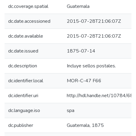
dc.coverage.spatial
Guatemala
dc.date.accessioned
2015-07-28T21:06:07Z
dc.date.available
2015-07-28T21:06:07Z
dc.date.issued
1875-07-14
dc.description
Incluye sellos postales.
dc.identifier.local
MOR-C-47 F66
dc.identifier.uri
http://hdl.handle.net/10784/68
dc.language.iso
spa
dc.publisher
Guatemala, 1875