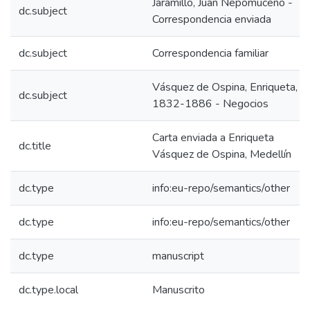
Jaramillo, Juan Nepomuceno -
dc.subject
Correspondencia enviada
dc.subject
Correspondencia familiar
Vásquez de Ospina, Enriqueta,
dc.subject
1832-1886 - Negocios
Carta enviada a Enriqueta
dc.title
Vásquez de Ospina, Medellín
dc.type
info:eu-repo/semantics/other
dc.type
info:eu-repo/semantics/other
dc.type
manuscript
dc.type.local
Manuscrito