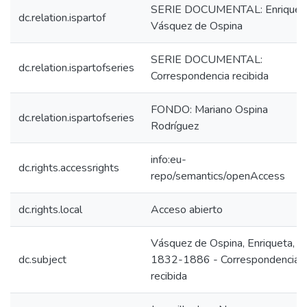
SERIE DOCUMENTAL: Enriquet
dc.relation.ispartof
Vásquez de Ospina
SERIE DOCUMENTAL:
dc.relation.ispartofseries
Correspondencia recibida
FONDO: Mariano Ospina
dc.relation.ispartofseries
Rodríguez
info:eu-
dc.rights.accessrights
repo/semantics/openAccess
dc.rights.local
Acceso abierto
Vásquez de Ospina, Enriqueta,
dc.subject
1832-1886 - Correspondencia
recibida