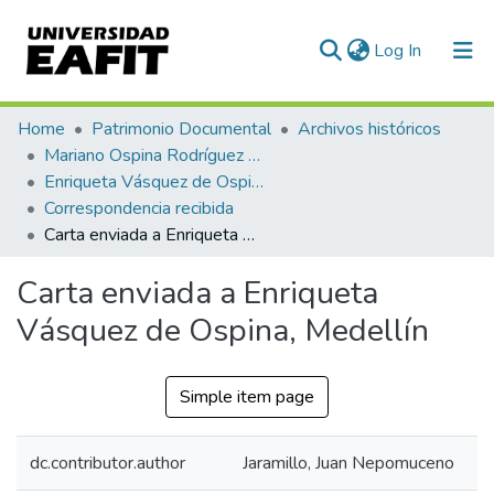
(current)
Log In
Communities & Collections
Home
Patrimonio Documental
Archivos históricos
Mariano Ospina Rodríguez (1826 -1912)
All of DSpace
Enriqueta Vásquez de Ospina
Correspondencia recibida
Statistics
Carta enviada a Enriqueta Vásquez de Ospina, Medellín
Carta enviada a Enriqueta
Vásquez de Ospina, Medellín
Simple item page
dc.contributor.author
Jaramillo, Juan Nepomuceno