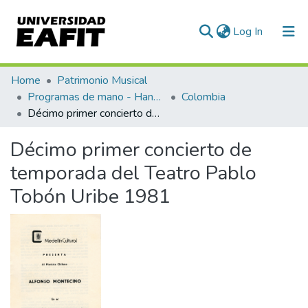
(current)
Log In
Communities & Collections
Home
Patrimonio Musical
Programas de mano - Hand programs
Colombia
All of DSpace
Décimo primer concierto de temporada del Teatro Pablo Tobón Uribe 1981
Statistics
Décimo primer concierto de
temporada del Teatro Pablo
Tobón Uribe 1981