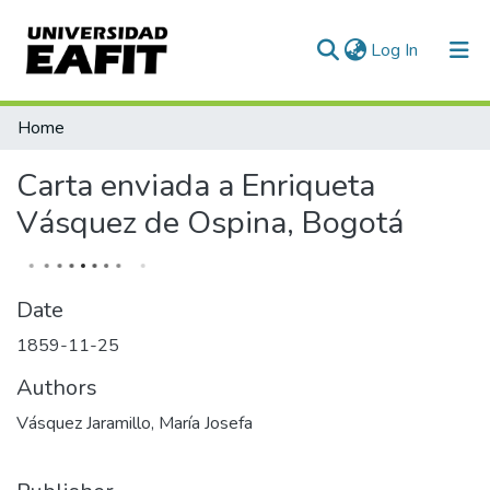
(current)
Log In
Communities & Collections
Home
All of DSpace
Carta enviada a Enriqueta
Statistics
Vásquez de Ospina, Bogotá
Date
1859-11-25
Authors
Vásquez Jaramillo, María Josefa