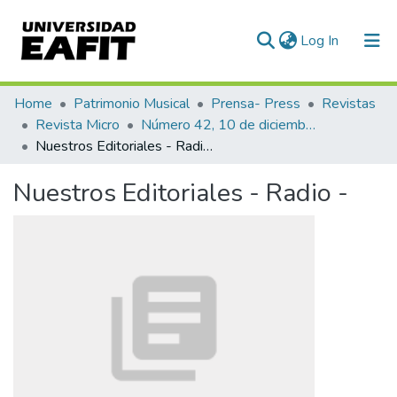
(current)
Log In
Communities & Collections
Home
Patrimonio Musical
Prensa- Press
Revistas
Revista Micro
Número 42, 10 de diciembre de 1940
All of DSpace
Nuestros Editoriales - Radio -
Statistics
Nuestros Editoriales - Radio -