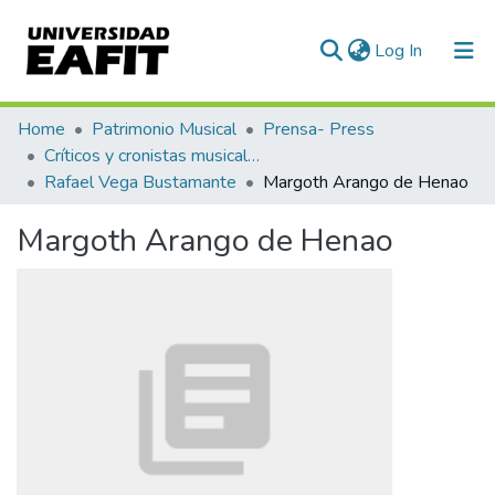
(current)
Log In
Communities & Collections
Home
Patrimonio Musical
Prensa- Press
Críticos y cronistas musicales
All of DSpace
Rafael Vega Bustamante
Margoth Arango de Henao
Statistics
Margoth Arango de Henao