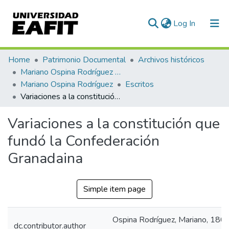
(current)
Log In
Communities & Collections
Home
Patrimonio Documental
Archivos históricos
Mariano Ospina Rodríguez (1826 -1912)
All of DSpace
Mariano Ospina Rodríguez
Escritos
Variaciones a la constitución que fundó la Confederación Granadaina
Statistics
Variaciones a la constitución que
fundó la Confederación
Granadaina
Simple item page
Ospina Rodríguez, Mariano, 180
dc.contributor.author