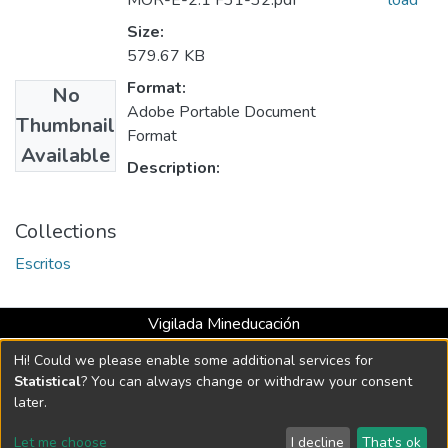
MOR-E-2.1 F31-32.pdf
load
Size:
579.67 KB
Format:
No
Adobe Portable Document
Thumbnail
Format
Available
Description:
Collections
Escritos
Vigilada Mineducación
Universidad con Acreditación Institucional hasta 2026 -
Hi! Could we please enable some additional services for
Resolución MEN 2158 de 2018
Statistical
? You can always change or withdraw your consent
later.
DSpace software
copyright © 2002-2026
LYRASIS
Let me choose
I decline
That's ok