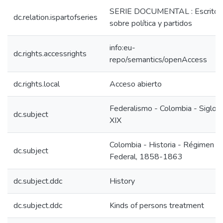
SERIE DOCUMENTAL : Escritos
dc.relation.ispartofseries
sobre política y partidos
info:eu-
dc.rights.accessrights
repo/semantics/openAccess
dc.rights.local
Acceso abierto
Federalismo - Colombia - Siglo
dc.subject
XIX
Colombia - Historia - Régimen
dc.subject
Federal, 1858-1863
dc.subject.ddc
History
dc.subject.ddc
Kinds of persons treatment