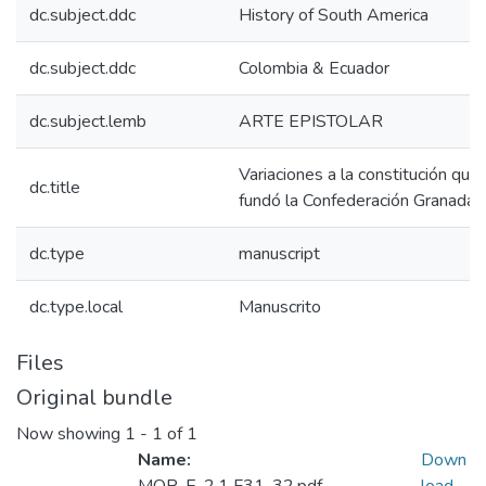
dc.subject.ddc
History of South America
dc.subject.ddc
Colombia & Ecuador
dc.subject.lemb
ARTE EPISTOLAR
Variaciones a la constitución que
dc.title
fundó la Confederación Granadai
dc.type
manuscript
dc.type.local
Manuscrito
Files
Original bundle
Now showing
1 - 1 of 1
Name:
Down