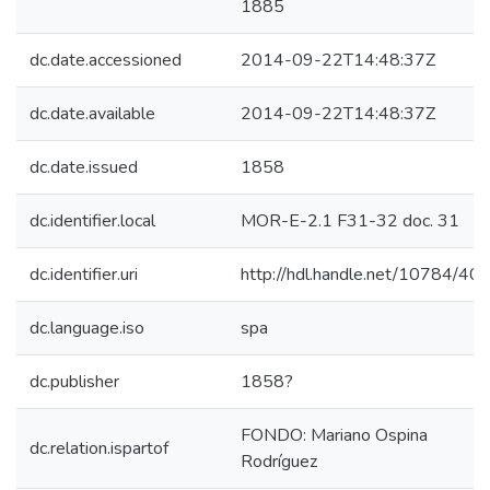
1885
dc.date.accessioned
2014-09-22T14:48:37Z
dc.date.available
2014-09-22T14:48:37Z
dc.date.issued
1858
dc.identifier.local
MOR-E-2.1 F31-32 doc. 31
dc.identifier.uri
http://hdl.handle.net/10784/40
dc.language.iso
spa
dc.publisher
1858?
FONDO: Mariano Ospina
dc.relation.ispartof
Rodríguez