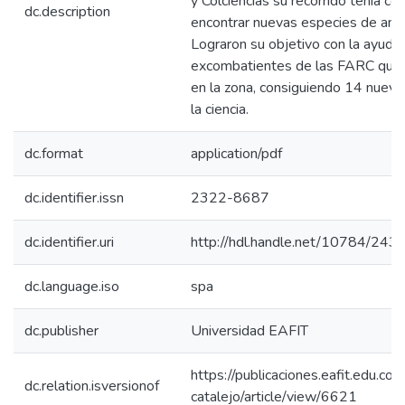
y Colciencias su recorrido tenía c
dc.description
encontrar nuevas especies de anim
Lograron su objetivo con la ayuda
excombatientes de las FARC que 
en la zona, consiguiendo 14 nueva
la ciencia.
dc.format
application/pdf
dc.identifier.issn
2322-8687
dc.identifier.uri
http://hdl.handle.net/10784/243
dc.language.iso
spa
dc.publisher
Universidad EAFIT
https://publicaciones.eafit.edu.co/
dc.relation.isversionof
catalejo/article/view/6621