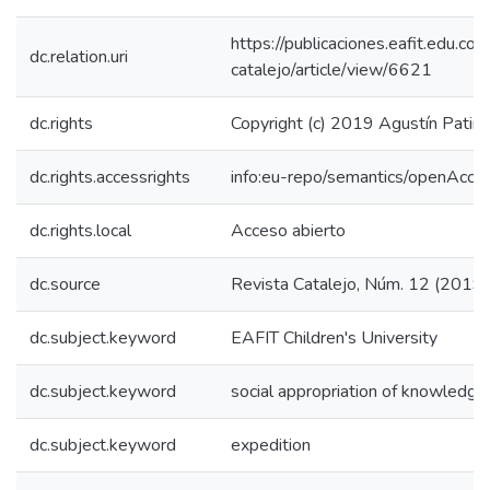
https://publicaciones.eafit.edu.co/
dc.relation.uri
catalejo/article/view/6621
dc.rights
Copyright (c) 2019 Agustín Patiñ
dc.rights.accessrights
info:eu-repo/semantics/openAcce
dc.rights.local
Acceso abierto
dc.source
Revista Catalejo, Núm. 12 (2019)
dc.subject.keyword
EAFIT Children's University
dc.subject.keyword
social appropriation of knowledge
dc.subject.keyword
expedition