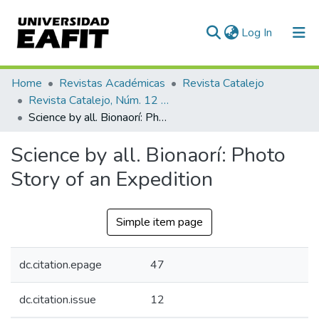
(current)
Log In
Communities & Collections
Home
Revistas Académicas
Revista Catalejo
Revista Catalejo, Núm. 12 (2019)
All of DSpace
Science by all. Bionaorí: Photo Story of an Expedition
Statistics
Science by all. Bionaorí: Photo
Story of an Expedition
Simple item page
dc.citation.epage
47
dc.citation.issue
12