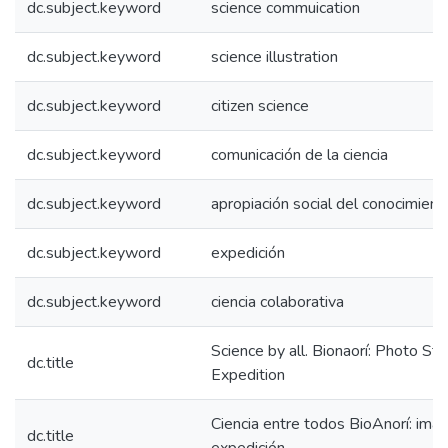
dc.subject.keyword
science commuication
dc.subject.keyword
science illustration
dc.subject.keyword
citizen science
dc.subject.keyword
comunicación de la ciencia
dc.subject.keyword
apropiación social del conocimiento
dc.subject.keyword
expedición
dc.subject.keyword
ciencia colaborativa
Science by all. Bionaorí: Photo Sto
dc.title
Expedition
Ciencia entre todos BioAnorí: imá
dc.title