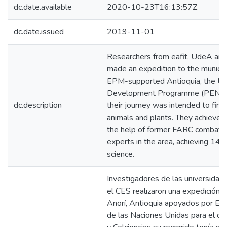
dc.date.available
2020-10-23T16:13:57Z
dc.date.issued
2019-11-01
Researchers from eafit, UdeA and
made an expedition to the municipa
EPM-supported Antioquia, the Un
Development Programme (PENU) a
dc.description
their journey was intended to fin
animals and plants. They achieved 
the help of former FARC combat
experts in the area, achieving 14 
science.
Investigadores de las universidad
el CES realizaron una expedición a
Anorí, Antioquia apoyados por EP
de las Naciones Unidas para el d