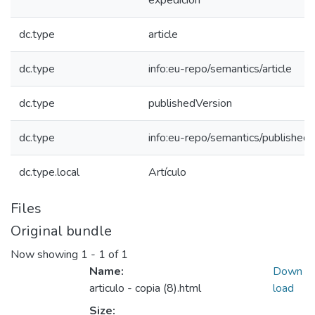
expedición
dc.type
article
dc.type
info:eu-repo/semantics/article
dc.type
publishedVersion
dc.type
info:eu-repo/semantics/published
dc.type.local
Artículo
Files
Original bundle
Now showing
1 - 1 of 1
Name:
Down
articulo - copia (8).html
load
Size: