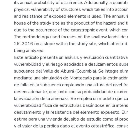
its annual probability of occurrence. Additionally, a quanti
physical vulnerability of structures which takes into accoun
and resistance of exposed elements is used. The annual ri
house of the study site as the product of the hazard and
due to the occurrence of the catastrophic event, which cons
The methodology used focuses on the shallow landslide 
26, 2016 on a slope within the study site, which affected
being analyzed.
Este artículo presenta un análisis y evaluación cuantitativ
vulnerabilidad y el riesgo asociados a deslizamientos supe
subcuenca del Valle de Aburrá (Colombia). Se integra el
mediante una simulación de Montecarlo para la estimación
de falla en la subcuenca empleando una altura del nivel fr
desencadenante, que junto con su probabilidad de ocurren
la evaluación de la amenaza. Se emplea un modelo que cua
vulnerabilidad física de estructuras basándose en la inten
deslizamiento y la resistencia del elemento expuesto. El 
estima para una vivienda del sitio de estudio como el pr
y el valor de la pérdida dado el evento catastrófico, cons