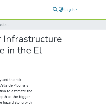
Log In
Risk Assessment of Shallow Landslides for Infrastructure Projects: Analysis of the Case of a Landslide in the El Cabuyal Zone
 Infrastructure
e in the El
y and the risk
Valle de Aburra is
tion to estimate the
epth as the trigger
e hazard along with