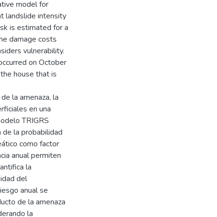
tative model for
t landslide intensity
sk is estimated for a
 the damage costs
iders vulnerability.
occurred on October
 the house that is
a de la amenaza, la
rficiales en una
 modelo TRIGRS
 de la probabilidad
eático como factor
cia anual permiten
ntifica la
sidad del
riesgo anual se
oducto de la amenaza
iderando la