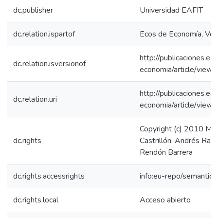
dc.publisher
Universidad EAFIT
dc.relation.ispartof
Ecos de Economía, Vol
http://publicaciones.ea
dc.relation.isversionof
economia/article/view
http://publicaciones.ea
dc.relation.uri
economia/article/view
Copyright (c) 2010 Mar
dc.rights
Castrillón, Andrés Ram
Rendón Barrera
dc.rights.accessrights
info:eu-repo/semantic
dc.rights.local
Acceso abierto