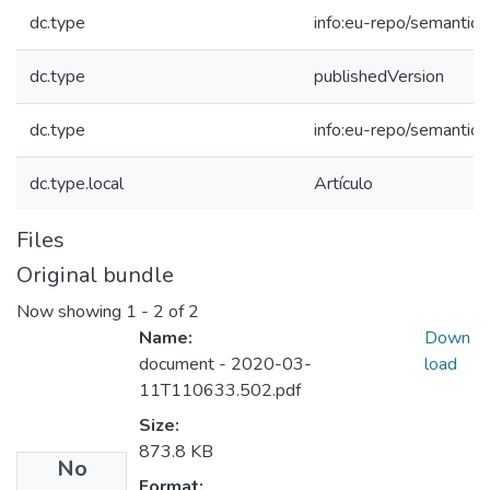
dc.type
info:eu-repo/semantics/
dc.type
publishedVersion
dc.type
info:eu-repo/semantics
dc.type.local
Artículo
Files
Original bundle
Now showing
1 - 2 of 2
Name:
Down
document - 2020-03-
load
11T110633.502.pdf
Size:
873.8 KB
No
Format: