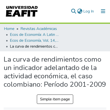
(current)
Log In
Communities & Collections
Home
Revistas Académicas
Ecos de Economía: A Latin American Journal of Applied Economics
All of DSpace
Ecos de Economía, Vol. 14, No. 31 (2010)
La curva de rendimientos como un indicador adelantado de la actividad económica, el caso colombiano: Período 2001-2009
Statistics
La curva de rendimientos como
un indicador adelantado de la
actividad económica, el caso
colombiano: Período 2001-2009
Simple item page