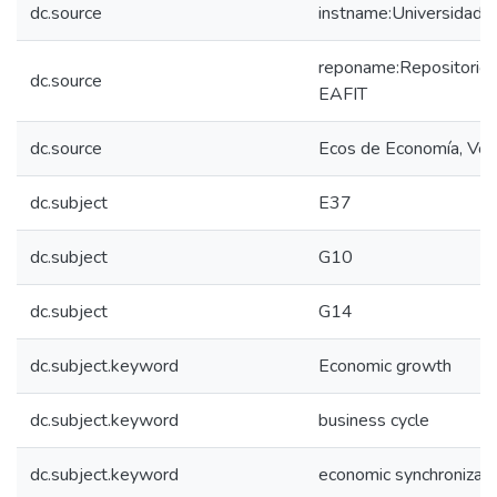
dc.source
instname:Universidad 
reponame:Repositorio I
dc.source
EAFIT
dc.source
Ecos de Economía, Vol
dc.subject
E37
dc.subject
G10
dc.subject
G14
dc.subject.keyword
Economic growth
dc.subject.keyword
business cycle
dc.subject.keyword
economic synchronizati