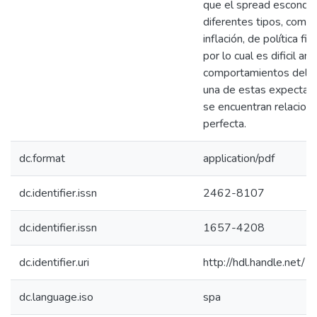
que el spread esconde
diferentes tipos, como
inflación, de política fi
por lo cual es dificil a
comportamientos del s
una de estas expectati
se encuentran relaciona
perfecta.
dc.format
application/pdf
dc.identifier.issn
2462-8107
dc.identifier.issn
1657-4208
dc.identifier.uri
http://hdl.handle.net
dc.language.iso
spa