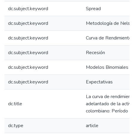
dc.subject.keyword
Spread
dc.subject.keyword
Metodología de Nelson
dc.subject.keyword
Curva de Rendimientos
dc.subject.keyword
Recesión
dc.subject.keyword
Modelos Binomiales
dc.subject.keyword
Expectativas
La curva de rendimient
dc.title
adelantado de la activi
colombiano: Período 
dc.type
article