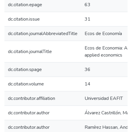
dc.citation.epage
63
dc.citation.issue
31
dc.citation.journalAbbreviatedTitle
Ecos de Economía
Ecos de Economia: A La
dc.citation.journalTitle
applied economics
dc.citation.spage
36
dc.citation.volume
14
dc.contributor.affiliation
Universidad EAFIT
dc.contributor.author
Álvarez Castrillón, Mar
dc.contributor.author
Ramírez Hassan, Andr