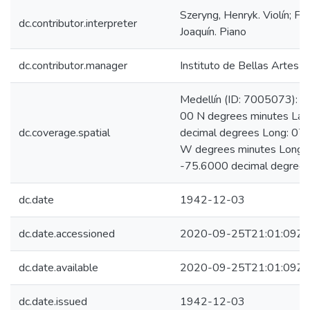
Szeryng, Henryk. Violín; Fus
dc.contributor.interpreter
Joaquín. Piano
dc.contributor.manager
Instituto de Bellas Artes
Medellín (ID: 7005073): L
00 N degrees minutes Lat
dc.coverage.spatial
decimal degrees Long: 07
W degrees minutes Long:
-75.6000 decimal degree
dc.date
1942-12-03
dc.date.accessioned
2020-09-25T21:01:09Z
dc.date.available
2020-09-25T21:01:09Z
dc.date.issued
1942-12-03