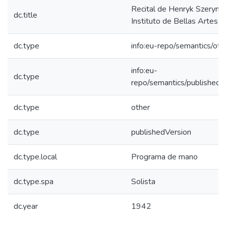
Recital de Henryk Szeryng 
dc.title
Instituto de Bellas Artes
dc.type
info:eu-repo/semantics/oth
info:eu-
dc.type
repo/semantics/publishedV
dc.type
other
dc.type
publishedVersion
dc.type.local
Programa de mano
dc.type.spa
Solista
dc.year
1942