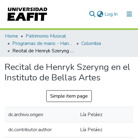
(current)
Log In
Communities & Collections
Home
Patrimonio Musical
Programas de mano - Hand programs
Colombia
All of DSpace
Recital de Henryk Szeryng en el Instituto de Bellas Artes
Statistics
Recital de Henryk Szeryng en el
Instituto de Bellas Artes
Simple item page
dc.archivo.origen
Lía Peláez
dc.contributor.author
Lía Peláez