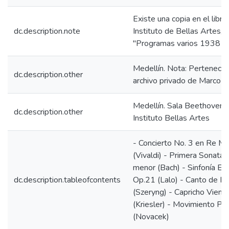
Existe una copia en el libro
dc.description.note
Instituto de Bellas Artes,
"Programas varios 1938 -
Medellín. Nota: Pertenece 
dc.description.other
archivo privado de Marco P
Medellín. Sala Beethoven 
dc.description.other
Instituto Bellas Artes
- Concierto No. 3 en Re M
(Vivaldi) - Primera Sonata 
menor (Bach) - Sinfonía Es
dc.description.tableofcontents
Op.21 (Lalo) - Canto de P
(Szeryng) - Capricho Viené
(Kriesler) - Movimiento Pe
(Novacek)