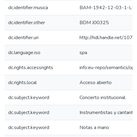
dc.identifier.musica
BAM-1942-12-03-1-LP
dc.identifier.other
BDM J00325
dc.identifier.uri
http://hdl.handle.net/10
dc.language.iso
spa
dc.rights.accessrights
info:eu-repo/semantics/op
dc.rights.local
Acceso abierto
dc.subject.keyword
Concierto institucional
dc.subject.keyword
Instrumentistas y cantante
dc.subject.keyword
Notas a mano