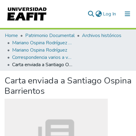
(current)
Log In
Communities & Collections
Home
Patrimonio Documental
Archivos históricos
Mariano Ospina Rodríguez (1826 -1912)
All of DSpace
Mariano Ospina Rodríguez
Correspondencia varios a varios
Statistics
Carta enviada a Santiago Ospina Barrientos
Carta enviada a Santiago Ospina
Barrientos