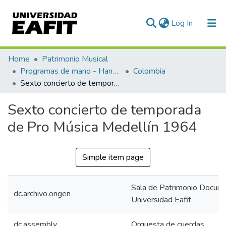
(current)
Log In
Communities & Collections
Home
Patrimonio Musical
Programas de mano - Hand programs
Colombia
All of DSpace
Sexto concierto de temporada de Pro Música Medellín 1964
Statistics
Sexto concierto de temporada
de Pro Música Medellín 1964
Simple item page
Sala de Patrimonio Docum
dc.archivo.origen
Universidad Eafit
dc.assembly
Orquesta de cuerdas