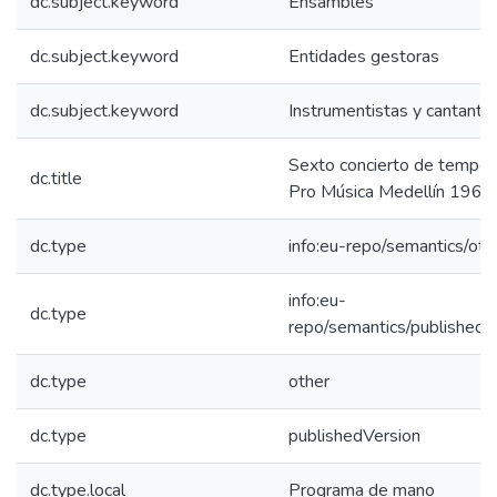
dc.subject.keyword
Ensambles
dc.subject.keyword
Entidades gestoras
dc.subject.keyword
Instrumentistas y cantante
Sexto concierto de tempor
dc.title
Pro Música Medellín 1964
dc.type
info:eu-repo/semantics/oth
info:eu-
dc.type
repo/semantics/publishedV
dc.type
other
dc.type
publishedVersion
dc.type.local
Programa de mano