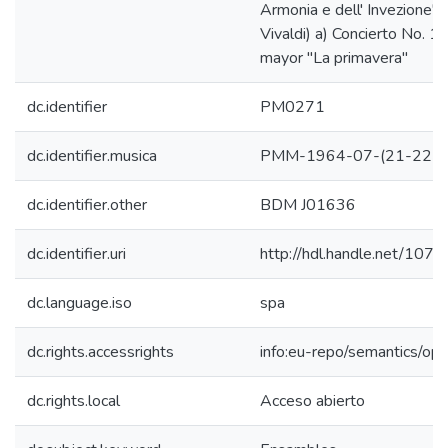
Armonia e dell' Invezione" 
Vivaldi) a) Concierto No. 1 
mayor "La primavera"
dc.identifier
PM0271
dc.identifier.musica
PMM-1964-07-(21-22-2
dc.identifier.other
BDM J01636
dc.identifier.uri
http://hdl.handle.net/10
dc.language.iso
spa
dc.rights.accessrights
info:eu-repo/semantics/op
dc.rights.local
Acceso abierto