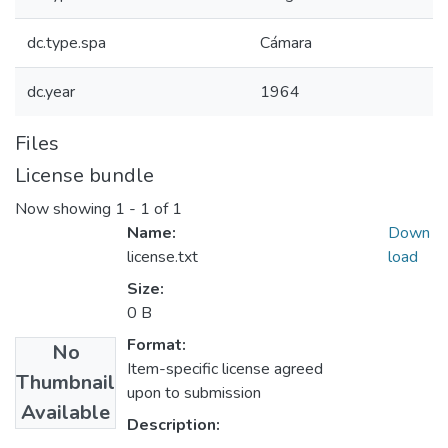
dc.type.spa
Cámara
dc.year
1964
Files
License bundle
Now showing
1 - 1 of 1
Name:
Down
license.txt
load
Size:
0 B
Format:
No
Item-specific license agreed
Thumbnail
upon to submission
Available
Description: