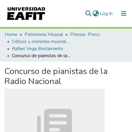
(current)
Log In
Communities & Collections
Home
Patrimonio Musical
Prensa- Press
Críticos y cronistas musicales
All of DSpace
Rafael Vega Bustamante
Concurso de pianistas de la Radio Nacional
Statistics
Concurso de pianistas de la
Radio Nacional