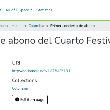
s
All of DSpace
Statistics
Programas de mano - Hand programs
Colombia
Primer concierto de abono del Cuarto Festival Musical de Medellín 1969
e abono del Cuarto Festi
URI
http://hdl.handle.net/10784/21311
Collections
Colombia
Full item page