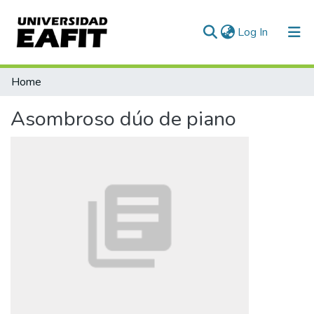
(current)
Log In
Communities & Collections
Home
All of DSpace
Asombroso dúo de piano
Statistics