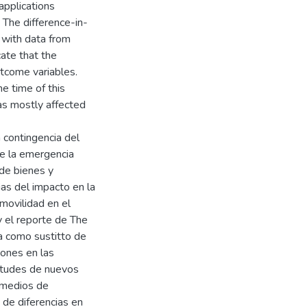
applications
. The difference-in-
 with data from
ate that the
utcome variables.
e time of this
as mostly affected
 contingencia del
e la emergencia
 de bienes y
ias del impacto en la
movilidad en el
 el reporte de The
a como sustitto de
iones en las
citudes de nuevos
 medios de
 de diferencias en