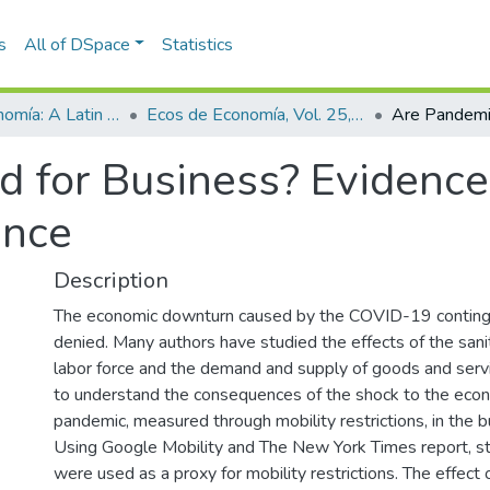
s
All of DSpace
Statistics
Ecos de Economía: A Latin American Journal of Applied Economics
Ecos de Economía, Vol. 25, No. 53 (2021)
d for Business? Evidenc
ence
Description
The economic downturn caused by the COVID-19 conting
denied. Many authors have studied the effects of the san
labor force and the demand and supply of goods and servi
to understand the consequences of the shock to the eco
pandemic, measured through mobility restrictions, in the b
Using Google Mobility and The New York Times report, s
were used as a proxy for mobility restrictions. The effect o