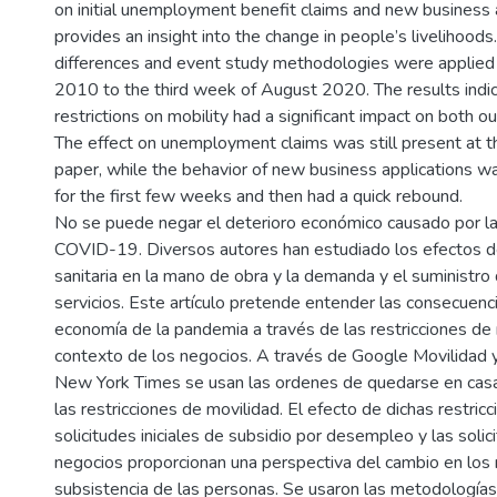
on initial unemployment benefit claims and new business 
provides an insight into the change in people’s livelihoods
differences and event study methodologies were applied
2010 to the third week of August 2020. The results indic
)
restrictions on mobility had a significant impact on both o
The effect on unemployment claims was still present at th
paper, while the behavior of new business applications w
for the first few weeks and then had a quick rebound.
No se puede negar el deterioro económico causado por la
COVID-19. Diversos autores han estudiado los efectos d
sanitaria en la mano de obra y la demanda y el suministro
servicios. Este artículo pretende entender las consecuenc
economía de la pandemia a través de las restricciones de 
contexto de los negocios. A través de Google Movilidad y
New York Times se usan las ordenes de quedarse en cas
las restricciones de movilidad. El efecto de dichas restricc
solicitudes iniciales de subsidio por desempleo y las soli
negocios proporcionan una perspectiva del cambio en los
subsistencia de las personas. Se usaron las metodologías