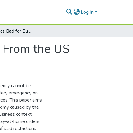
Log In
Are Pandemics Bad for Business? Evidence From the US COVID-19 Experience
e From the US
ency cannot be
itary emergency on
ces. This paper aims
nomy caused by the
usiness context.
tay-at-home orders
f said restrictions