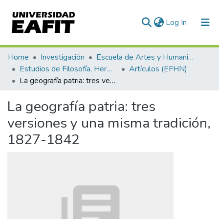
(current)
Log In
Statistics
Home
Investigación
Escuela de Artes y Humanidades
Estudios de Filosofía, Hermenéutica y Narrativas
Artículos (EFHN)
La geografía patria: tres versiones y una misma tradición, 1827-1842
La geografía patria: tres
versiones y una misma tradición,
1827-1842