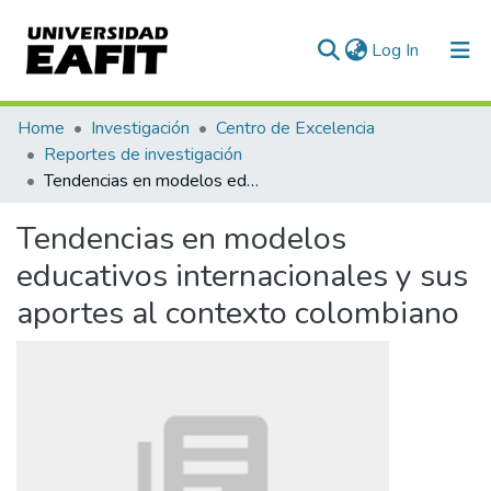
(current)
Log In
Communities & Collections
Home
Investigación
Centro de Excelencia
Reportes de investigación
All of DSpace
Tendencias en modelos educativos internacionales y sus aportes al contexto colombiano
Statistics
Tendencias en modelos
educativos internacionales y sus
aportes al contexto colombiano