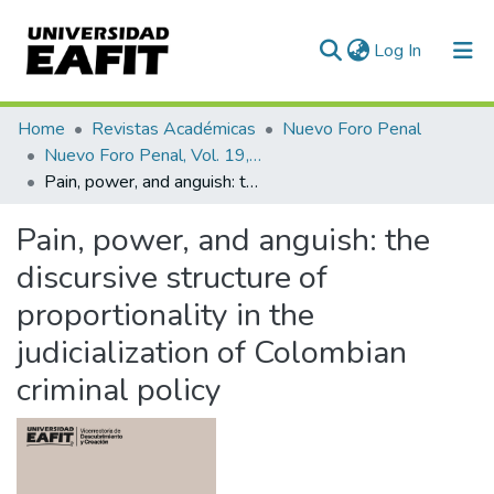
(current)
Log In
Communities & Collections
Home
Revistas Académicas
Nuevo Foro Penal
Nuevo Foro Penal, Vol. 19, Núm. 100 (2023)
All of DSpace
Pain, power, and anguish: the discursive structure of proportionality in the judicialization of Colombian criminal policy
Statistics
Pain, power, and anguish: the
discursive structure of
proportionality in the
judicialization of Colombian
criminal policy