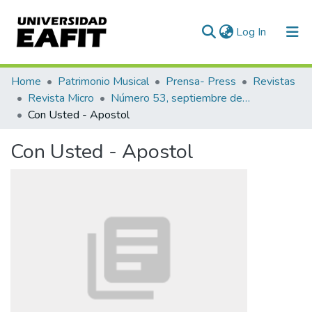
(current)
Log In
Communities & Collections
Home
Patrimonio Musical
Prensa- Press
Revistas
Revista Micro
Número 53, septiembre de 1943
All of DSpace
Con Usted - Apostol
Statistics
Con Usted - Apostol