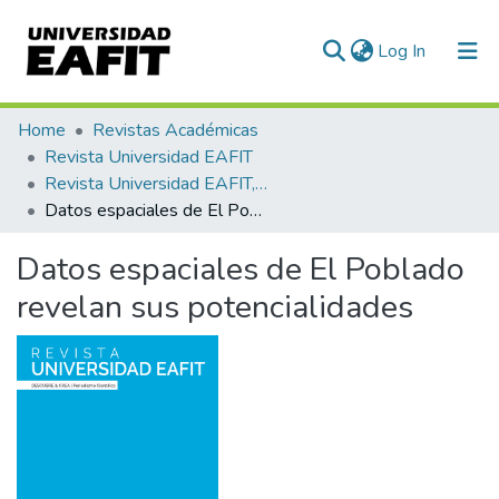
(current)
Log In
Communities & Collections
Home
Revistas Académicas
Revista Universidad EAFIT
All of DSpace
Revista Universidad EAFIT, Vol. 49, Núm. 164 (2014)
Datos espaciales de El Poblado revelan sus potencialidades
Statistics
Datos espaciales de El Poblado
revelan sus potencialidades