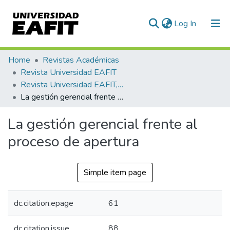
(current)
Log In
Communities & Collections
Home
Revistas Académicas
Revista Universidad EAFIT
All of DSpace
Revista Universidad EAFIT, Vol. 28, Núm. 088 (1992)
La gestión gerencial frente al proceso de apertura
Statistics
La gestión gerencial frente al
proceso de apertura
Simple item page
dc.citation.epage
61
dc.citation.issue
88