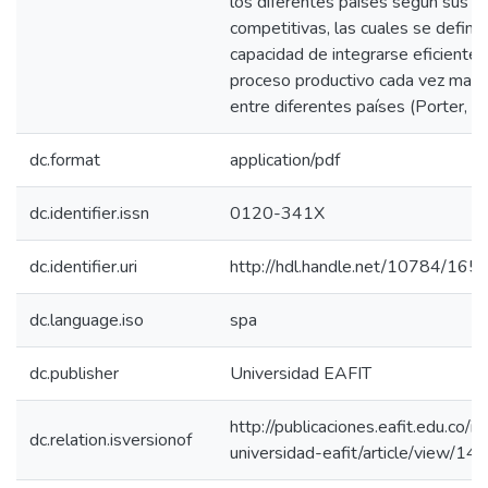
los diferentes países según sus v
competitivas, las cuales se define
capacidad de integrarse eficiente
proceso productivo cada vez mas 
entre diferentes países (Porter, 
dc.format
application/pdf
dc.identifier.issn
0120-341X
dc.identifier.uri
http://hdl.handle.net/10784/165
dc.language.iso
spa
dc.publisher
Universidad EAFIT
http://publicaciones.eafit.edu.co/i
dc.relation.isversionof
universidad-eafit/article/view/14