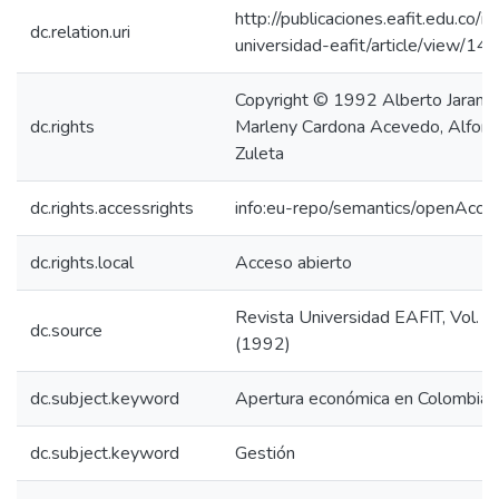
http://publicaciones.eafit.edu.co/i
dc.relation.uri
universidad-eafit/article/view/14
Copyright © 1992 Alberto Jaramill
dc.rights
Marleny Cardona Acevedo, Alfon
Zuleta
dc.rights.accessrights
info:eu-repo/semantics/openAcce
dc.rights.local
Acceso abierto
Revista Universidad EAFIT, Vol. 2
dc.source
(1992)
dc.subject.keyword
Apertura económica en Colombia
dc.subject.keyword
Gestión