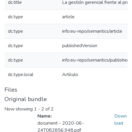
dc.title
La gestión gerencial frente al pro
dc.type
article
dc.type
info:eu-repo/semantics/article
dc.type
publishedVersion
dc.type
info:eu-repo/semantics/published
dc.type.local
Artículo
Files
Original bundle
Now showing
1 - 2 of 2
Name:
Down
document - 2020-06-
load
24T082856.948.pdf