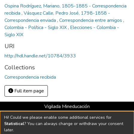
Ospina Rodríguez, Mariano, 1805-1885 - Correspondencia
recibida
,
Vásquez Calle, Pedro José, 1798-1858 -
Correspondencia enviada
,
Correspondencia entre amigos
,
Colombia - Política - Siglo XIX
,
Elecciones - Colombia -
Siglo XIX
URI
http://hdl.handle.net/10784/3933
Collections
Correspondencia recibida
Full item page
Vigilada Mineducación
Universidad con Acreditación Institucional hasta 2026 -
Hi! Could we please enable some additional services for
Resolución MEN 2158 de 2018
Statistical
? You can always change or withdraw your consent
later.