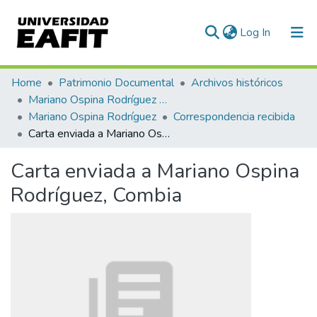
(current)
Log In
Communities & Collections
Home
Patrimonio Documental
Archivos históricos
Mariano Ospina Rodríguez (1826 -1912)
All of DSpace
Mariano Ospina Rodríguez
Correspondencia recibida
Carta enviada a Mariano Ospina Rodríguez, Combia
Statistics
Carta enviada a Mariano Ospina
Rodríguez, Combia