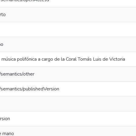
rto
no
 música polifónica a cargo de la Coral Tomás Luis de Victoria
/semantics/other
o/semantics/publishedVersion
rsion
e mano