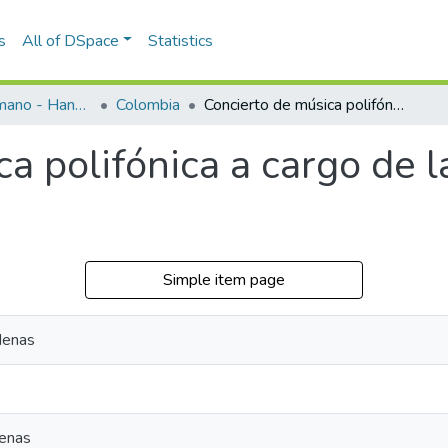
s
All of DSpace
Statistics
Programas de mano - Hand programs
Colombia
Concierto de música polifónica a cargo de la Coral Tomás Luis de Victoria
a polifónica a cargo de 
Simple item page
denas
denas