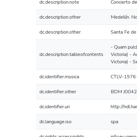
dc.description.note
Concierto d
dc.description.other
Medellín. No
dc.description.other
Santa Fe de 
- Quam pulchr
dc.description.tableofcontents
Victoria) - 
Victoria) - 
dc.identifier.musica
CTLV-1976
dc.identifier.other
BDM J004
dc.identifier.uri
http://hdl.
dc.language.iso
spa
dc.rights.accessrights
info:eu-rep