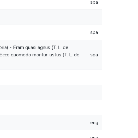
spa
spa
oria) - Eram quasi agnus (T. L. de
- Ecce quomodo moritur iustus (T. L. de
spa
eng
eng