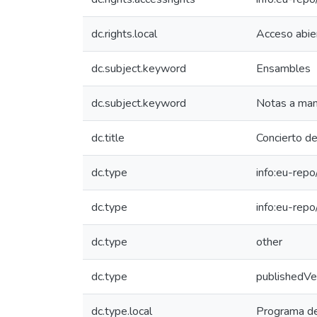
dc.rights.local
Acceso abie
dc.subject.keyword
Ensambles
dc.subject.keyword
Notas a ma
dc.title
Concierto de
dc.type
info:eu-repo
dc.type
info:eu-rep
dc.type
other
dc.type
publishedVe
dc.type.local
Programa d