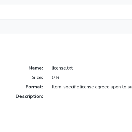
Name:
license.txt
Size:
0 B
Format:
Item-specific license agreed upon to s
Description: