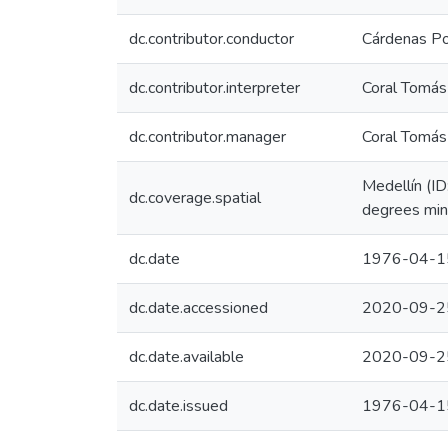
dc.contributor.conductor
Cárdenas Po
dc.contributor.interpreter
Coral Tomás 
dc.contributor.manager
Coral Tomás 
Medellín (I
dc.coverage.spatial
degrees min
dc.date
1976-04-1
dc.date.accessioned
2020-09-2
dc.date.available
2020-09-2
dc.date.issued
1976-04-1