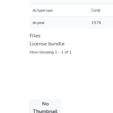
dc.type.spa
Coral
dc.year
1976
Files
License bundle
Now showing
1 - 1 of 1
No
Collections
Thumbnail