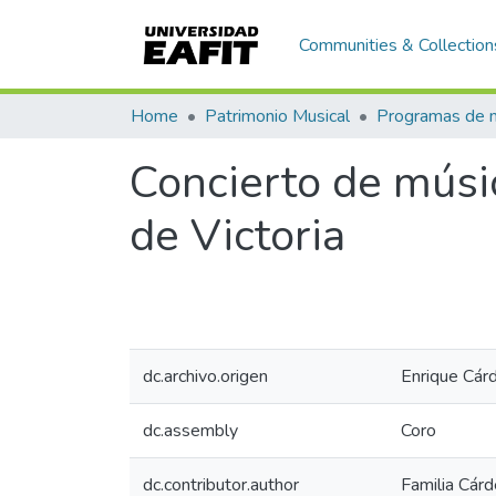
Communities & Collection
Home
Patrimonio Musical
Concierto de músic
de Victoria
dc.archivo.origen
Enrique Cár
dc.assembly
Coro
dc.contributor.author
Familia Cár