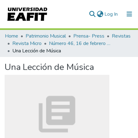
(current)
Log In
Communities & Collections
Home
Patrimonio Musical
Prensa- Press
Revistas
Revista Micro
Número 46, 16 de febrero de 1941
All of DSpace
Una Lección de Música
Statistics
Una Lección de Música