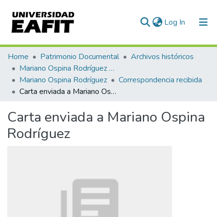
(current)
Log In
Communities & Collections
Home
Patrimonio Documental
Archivos históricos
Mariano Ospina Rodríguez (1826 -1912)
All of DSpace
Mariano Ospina Rodríguez
Correspondencia recibida
Carta enviada a Mariano Ospina Rodríguez
Statistics
Carta enviada a Mariano Ospina
Rodríguez