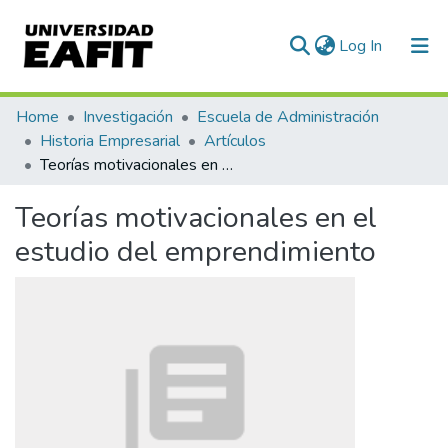
(current)
Log In
Communities & Collections
Home
Investigación
Escuela de Administración
Historia Empresarial
Artículos
All of DSpace
Teorías motivacionales en el estudio del emprendimiento
Statistics
Teorías motivacionales en el
estudio del emprendimiento