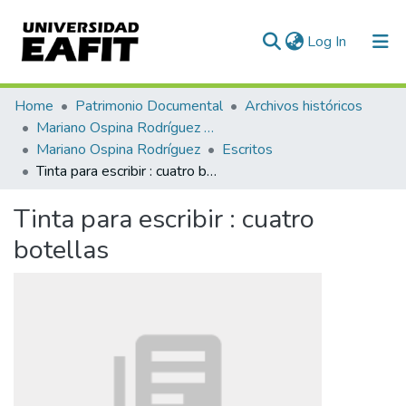
(current)
Log In
Communities & Collections
Home
Patrimonio Documental
Archivos históricos
Mariano Ospina Rodríguez (1826 -1912)
All of DSpace
Mariano Ospina Rodríguez
Escritos
Tinta para escribir : cuatro botellas
Statistics
Tinta para escribir : cuatro
botellas