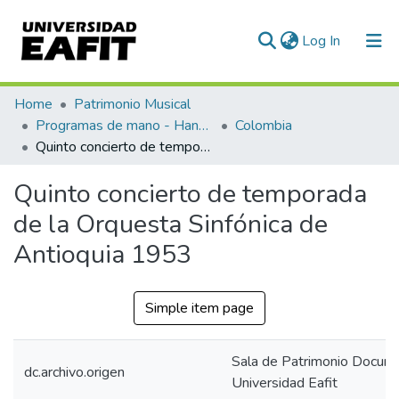
(current)
Log In
Communities & Collections
Home
Patrimonio Musical
Programas de mano - Hand programs
Colombia
All of DSpace
Quinto concierto de temporada de la Orquesta Sinfónica de Antioquia 1953
Statistics
Quinto concierto de temporada
de la Orquesta Sinfónica de
Antioquia 1953
Simple item page
Sala de Patrimonio Docum
dc.archivo.origen
Universidad Eafit