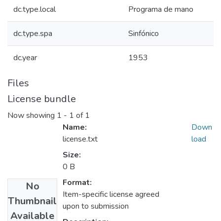
dc.type.local
Programa de mano
dc.type.spa
Sinfónico
dc.year
1953
Files
License bundle
Now showing
1 - 1 of 1
Name:
Down
license.txt
load
Size:
0 B
Format:
No
Item-specific license agreed
Thumbnail
upon to submission
Available