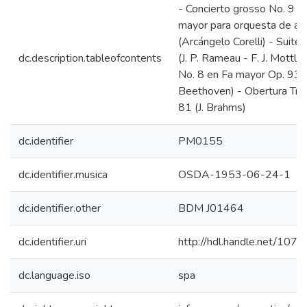
- Concierto grosso No. 9 e
mayor para orquesta de ar
(Arcángelo Corelli) - Suite 
dc.description.tableofcontents
(J. P. Rameau - F. J. Mottl) 
No. 8 en Fa mayor Op. 93 (
Beethoven) - Obertura Trá
81 (J. Brahms)
dc.identifier
PM0155
dc.identifier.musica
OSDA-1953-06-24-1
dc.identifier.other
BDM J01464
dc.identifier.uri
http://hdl.handle.net/10
dc.language.iso
spa