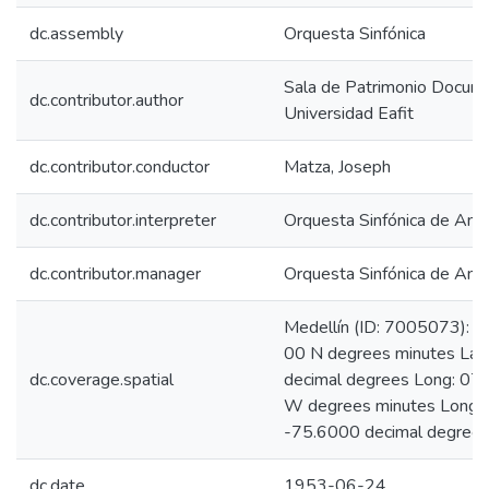
dc.assembly
Orquesta Sinfónica
Sala de Patrimonio Docum
dc.contributor.author
Universidad Eafit
dc.contributor.conductor
Matza, Joseph
dc.contributor.interpreter
Orquesta Sinfónica de Anti
dc.contributor.manager
Orquesta Sinfónica de Anti
Medellín (ID: 7005073): L
00 N degrees minutes Lat
dc.coverage.spatial
decimal degrees Long: 07
W degrees minutes Long:
-75.6000 decimal degree
dc.date
1953-06-24