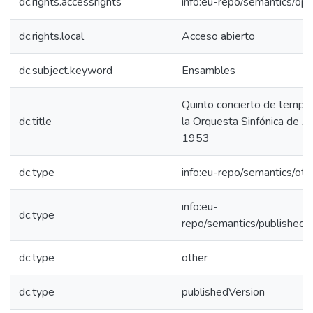
dc.rights.accessrights
info:eu-repo/semantics/op
dc.rights.local
Acceso abierto
dc.subject.keyword
Ensambles
Quinto concierto de tempo
dc.title
la Orquesta Sinfónica de A
1953
dc.type
info:eu-repo/semantics/oth
info:eu-
dc.type
repo/semantics/publishedV
dc.type
other
dc.type
publishedVersion