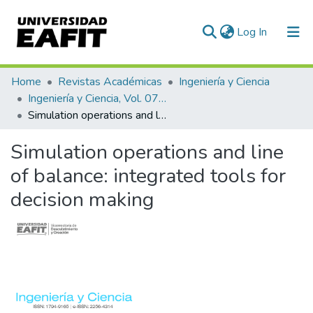
(current)
Log In
Communities & Collections
Home
Revistas Académicas
Ingeniería y Ciencia
Ingeniería y Ciencia, Vol. 07, Núm. 13 (2011)
All of DSpace
Simulation operations and line of balance: integrated tools for decision making
Statistics
Simulation operations and line
of balance: integrated tools for
decision making