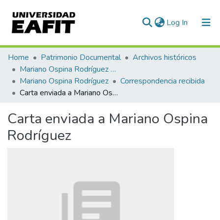
(current)
Log In
Communities & Collections
Home
Patrimonio Documental
Archivos históricos
Mariano Ospina Rodríguez (1826 -1912)
All of DSpace
Mariano Ospina Rodríguez
Correspondencia recibida
Carta enviada a Mariano Ospina Rodríguez
Statistics
Carta enviada a Mariano Ospina
Rodríguez