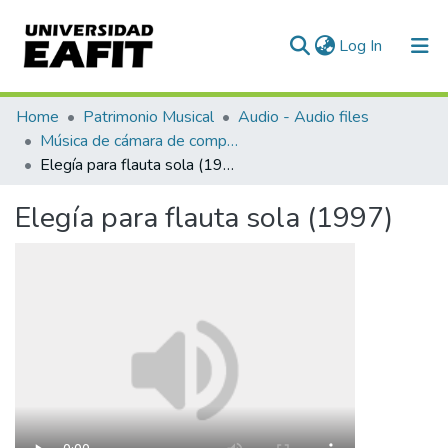
(current)
Log In
Communities & Collections
Home
Patrimonio Musical
Audio - Audio files
Música de cámara de compositores colombianos, Vol. 1. Roberto Pineda Duque - Juan David Manco
All of DSpace
Elegía para flauta sola (1997)
Statistics
Elegía para flauta sola (1997)