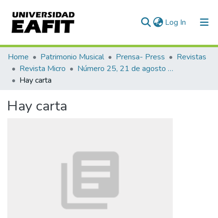
(current)
Log In
Communities & Collections
Home
Patrimonio Musical
Prensa- Press
Revistas
Revista Micro
Número 25, 21 de agosto de 1940
All of DSpace
Hay carta
Statistics
Hay carta