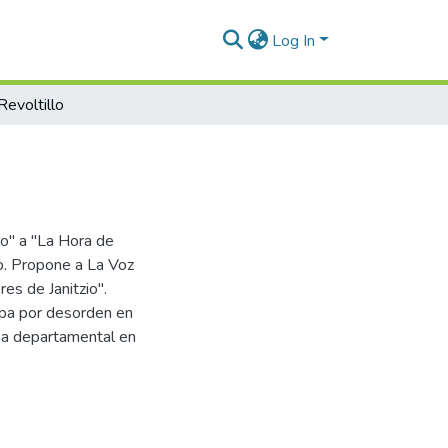
Log In
Revoltillo
o" a "La Hora de
io. Propone a La Voz
es de Janitzio".
lpa por desorden en
lea departamental en