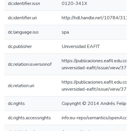
dc.identifier.issn
0120-341X
dc.identifier.uri
http://hdl.handle.net/10784/312
dc.language.iso
spa
dc.publisher
Universidad EAFIT
https://publicaciones.eafit.edu.co/
dc.relation.isversionof
universidad-eafit/issue/view/372
https://publicaciones.eafit.edu.co/
dc.relation.uri
universidad-eafit/issue/view/372
dc.rights
Copyright © 2014 Andrés Felipe 
dc.rights.accessrights
info:eu-repo/semantics/openAcce