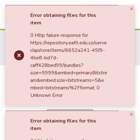
×
(current)
Log In
Error obtaining files for this
item
Communities & Collections
0 Http failure response for
Home
Revistas Académicas
https://repository.eafit.edu.co/serve
Revista Universidad EAFIT
All of DSpace
r/api/core/items/6652a241-45f9-
Revista Universidad EAFIT, Vol. 49, Núm. 164 (2014)
4be8-bd7d-
Supercomputadores, ‘laboratorios’ para procesar la ciencia
caff428bed99/bundles?
Supercomputadores,
size=9999&embed=primaryBitstre
am&embed.size=bitstreams=5&e
‘laboratorios’ para procesar la
mbed=bitstreams%2Fformat: 0
ciencia
Unknown Error
×
Simple item page
Error obtaining files for this
item
dc.citation.epage
65