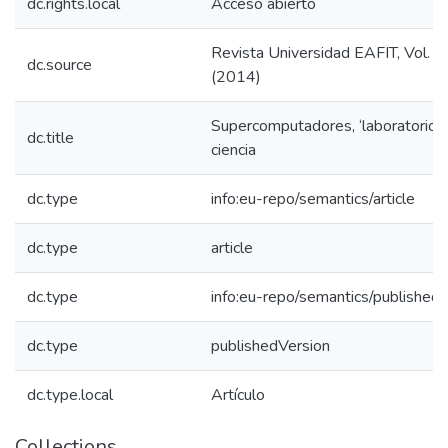
dc.rights.local
Acceso abierto
Revista Universidad EAFIT, Vol. 
dc.source
(2014)
Supercomputadores, ‘laboratorios’
dc.title
ciencia
dc.type
info:eu-repo/semantics/article
dc.type
article
dc.type
info:eu-repo/semantics/published
dc.type
publishedVersion
dc.type.local
Artículo
Collections