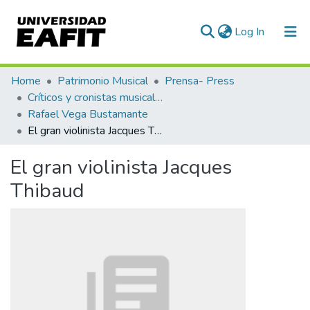
(current)
Log In
Communities & Collections
Home
Patrimonio Musical
Prensa- Press
Críticos y cronistas musicales
All of DSpace
Rafael Vega Bustamante
El gran violinista Jacques Thibaud
Statistics
El gran violinista Jacques
Thibaud