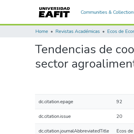
Communities & Collection
Home
Revistas Académicas
Tendencias de coo
sector agroalimen
dc.citation.epage
92
dc.citation.issue
20
dc.citation.journalAbbreviatedTitle
Ecos de