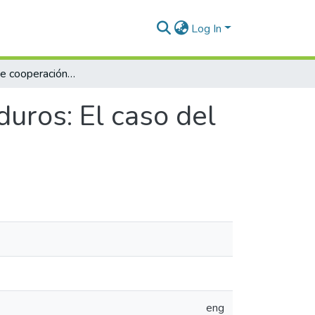
Log In
Tendencias de cooperación en sectores maduros: El caso del sector agroalimentario español
uros: El caso del
eng