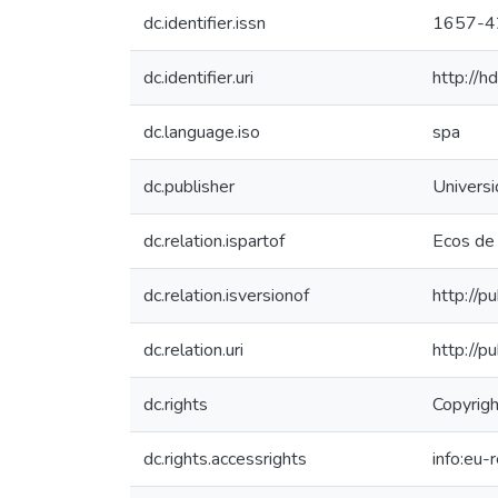
dc.identifier.issn
1657-4
dc.identifier.uri
http://
dc.language.iso
spa
dc.publisher
Univers
dc.relation.ispartof
Ecos de
dc.relation.isversionof
http://p
dc.relation.uri
http://p
dc.rights
Copyrigh
dc.rights.accessrights
info:eu