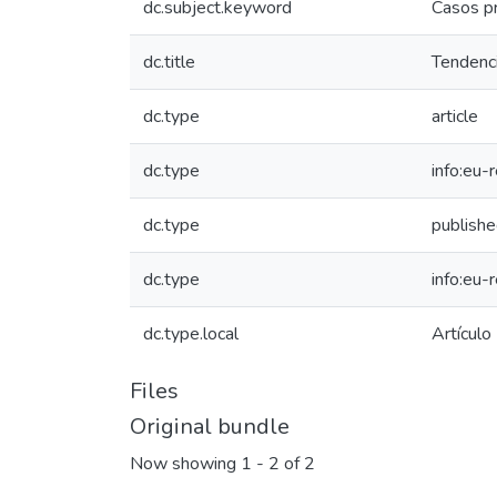
dc.subject.keyword
Casos pr
dc.title
Tendenci
dc.type
article
dc.type
info:eu-
dc.type
publish
dc.type
info:eu-
dc.type.local
Artículo
Files
Original bundle
Now showing
1 - 2 of 2