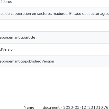
ácticos
as de cooperación en sectores maduros: El caso del sector agro
repo/semantics/article
edVersion
repo/semantics/publishedVersion
Name:
document - 2020-03-12T231310.768