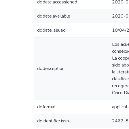
dc.date.accessioned
2020-0
dc.date.available
2020-0
dc.date.issued
10/04/
Los acue
consecue
La coope
sido abo
dc.description
la liter
clasific
recogere
Cinco Dí
dc.format
applicat
dc.identifier.issn
2462-8