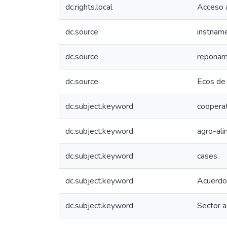
dc.rights.local
Acceso 
dc.source
instnam
dc.source
reponame
dc.source
Ecos de
dc.subject.keyword
coopera
dc.subject.keyword
agro-ali
dc.subject.keyword
cases.
dc.subject.keyword
Acuerdo
dc.subject.keyword
Sector a