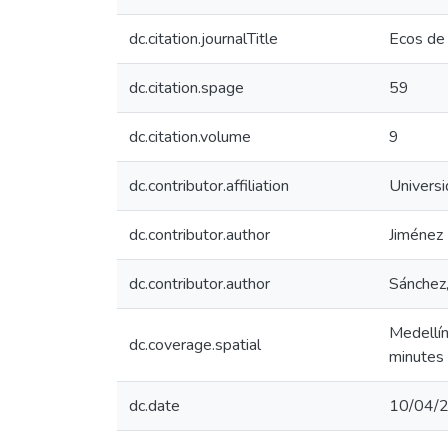
dc.citation.journalTitle
Ecos de 
dc.citation.spage
59
dc.citation.volume
9
dc.contributor.affiliation
Universi
dc.contributor.author
Jiménez
dc.contributor.author
Sánchez,
Medellí
dc.coverage.spatial
minutes
dc.date
10/04/