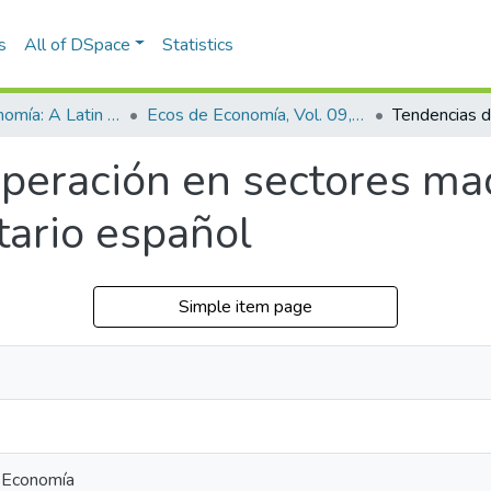
s
All of DSpace
Statistics
Ecos de Economía: A Latin American Journal of Applied Economics
Ecos de Economía, Vol. 09, No. 20 (2005)
peración en sectores mad
tario español
Simple item page
 Economía