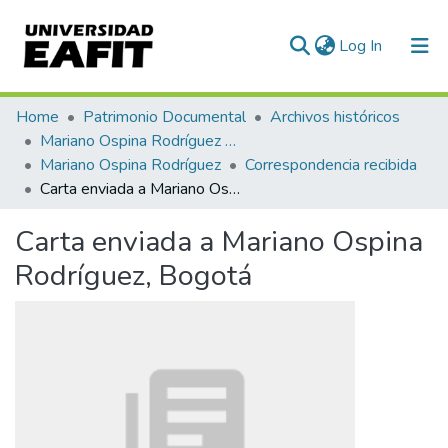
(current)
Log In
Communities & Collections
Home
Patrimonio Documental
Archivos históricos
Mariano Ospina Rodríguez (1826 -1912)
All of DSpace
Mariano Ospina Rodríguez
Correspondencia recibida
Carta enviada a Mariano Ospina Rodríguez, Bogotá
Statistics
Carta enviada a Mariano Ospina
Rodríguez, Bogotá