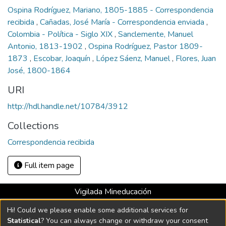
Ospina Rodríguez, Mariano, 1805-1885 - Correspondencia
recibida
,
Cañadas, José María - Correspondencia enviada
,
Colombia - Política - Siglo XIX
,
Sanclemente, Manuel
Antonio, 1813-1902
,
Ospina Rodríguez, Pastor 1809-
1873
,
Escobar, Joaquín
,
López Sáenz, Manuel
,
Flores, Juan
José, 1800-1864
URI
http://hdl.handle.net/10784/3912
Collections
Correspondencia recibida
Full item page
Vigilada Mineducación
Universidad con Acreditación Institucional hasta 2026 -
Hi! Could we please enable some additional services for
Resolución MEN 2158 de 2018
Statistical
? You can always change or withdraw your consent